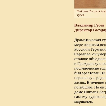
Работы Николая Загр
музея
Владимир Гусев
Директор Госуда
Драматическая су
мере отразила вс
России и Германии
Саратове, он умер
столице объедин
и Гражданскую во
послевоенные год
был арестован НК
переписку с родны
жизнь. В течение 
погибшим. Но он ж
доме Николая Заг
самому художнику
маршалов.