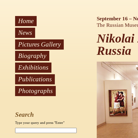
September 16 – N
Home
The Russian Museu
News
Nikolai
Pictures Gallery
Russia
Biography
Exhibitions
Publications
Photographs
Search
Type your query and press "Enter"