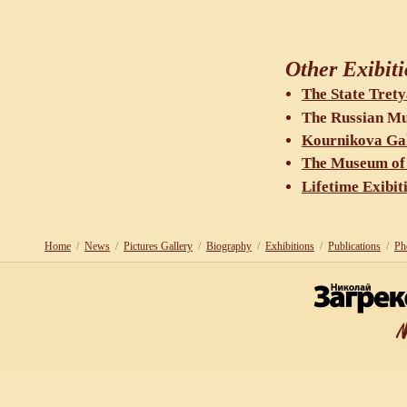
Other Exibit
The State Tret
The Russian M
Kournikova Gal
The Museum of
Lifetime Exibit
Home
/
News
/
Pictures Gallery
/
Biography
/
Exhibitions
/
Publications
/
Ph