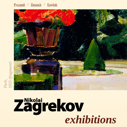
Русский
/
Deutsch
/
English
exhibitions