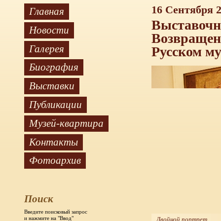
16 Сентября 
Главная
Выставочн
Новости
Возвращени
Галерея
Русском му
Биография
Выставки
Публикации
Музей-квартира
Контакты
Фотоархив
Поиск
Введите поисковый запрос
и нажмите на "Ввод"
Двойной портрет