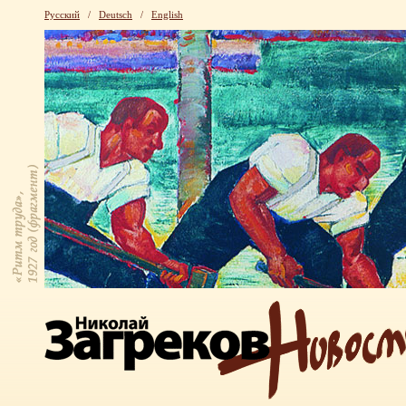
Русский
/
Deutsch
/
English