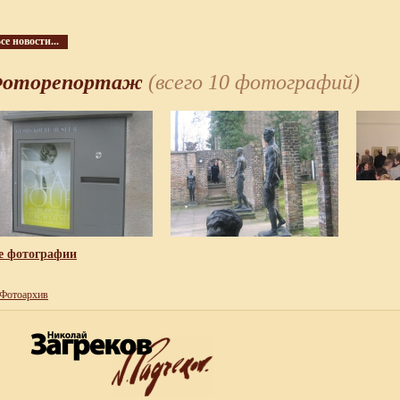
се новости...
оторепортаж
(всего 10 фотографий)
е фотографии
Фотоархив