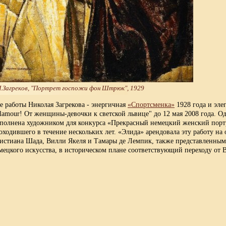
.Загреков, "Портрет госпожи фон Штрюк", 1929
е работы Николая Загрекова - энергичная
«Спортсменка»
1928 года и эле
lamour! От женщины-девочки к светской львице" до 12 мая 2008 года. Од
полнена художником для конкурса «Прекрасный немецкий женский портр
оходившего в течение нескольких лет. «Элида» арендовала эту работу н
истиана Шада, Вилли Якеля и Тамары де Лемпик, также представленными
мецкого искусства, в историческом плане соответствующий переходу от В