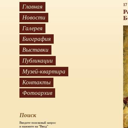
17
Главная
Р
Новости
Б
Галерея
Биография
Выставки
Публикации
Музей-квартира
Контакты
Фотоархив
Поиск
Введите поисковый запрос
и нажмите на "Ввод"