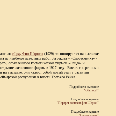
гантная
«Фрау Фон Штрюк»
(1929) экспонируются на выставке
на из наиболее известных работ Загрекова – «Спортсменка» -
ет», объявленного косметической фирмой «Элида» и
а открытие экспозиции фирмы в 1927 году. Вместе с картинами
 на выставке, они являют собой новый этап в развитии
еймарской республики к власти Третьего Рейха.
Подробнее о выставке
"Glamour!"
Подробнее о картине
"Портрет госпожи фон Штрюк"
Подробнее о картине
"Спортсменка"