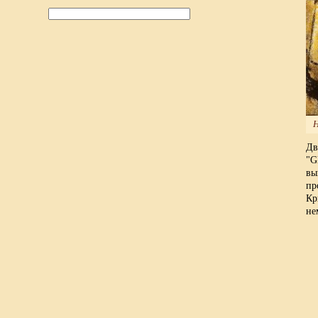
Н
Дв
"G
вы
пр
Кр
не