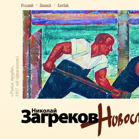
Русский
/
Deutsch
/
English