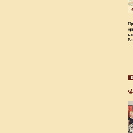
А
Пр
ор
ко
Вы
В
Ф