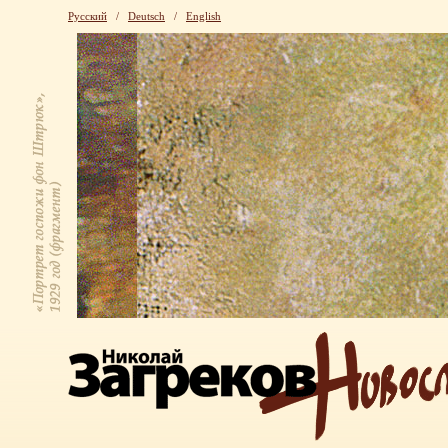
Русский
/
Deutsch
/
English