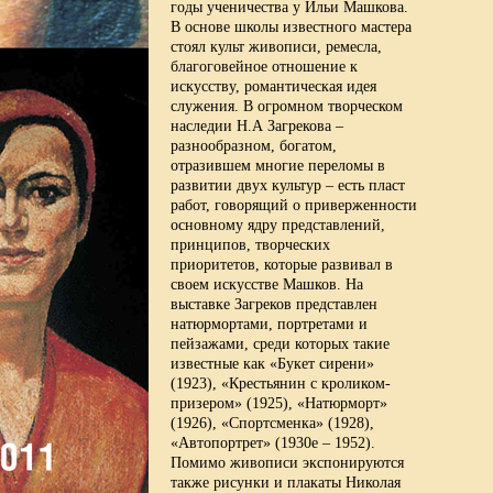
годы ученичества у Ильи Машкова.
В основе школы известного мастера
стоял культ живописи, ремесла,
благоговейное отношение к
искусству, романтическая идея
служения. В огромном творческом
наследии Н.А Загрекова –
разнообразном, богатом,
отразившем многие переломы в
развитии двух культур – есть пласт
работ, говорящий о приверженности
основному ядру представлений,
принципов, творческих
приоритетов, которые развивал в
своем искусстве Машков. На
выставке Загреков представлен
натюрмортами, портретами и
пейзажами, среди которых такие
известные как «Букет сирени»
(1923), «Крестьянин с кроликом-
призером» (1925), «Натюрморт»
(1926), «Спортсменка» (1928),
«Автопортрет» (1930е – 1952).
Помимо живописи экспонируются
также рисунки и плакаты Николая