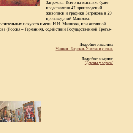
Загрекова. Всего на выставке будет
представлено 47 произведений
живописи и графики Загрекова и 29
произведений Машкова.
бразительных искусств имени И.И. Машкова, при активной
а (Россия – Германия), содействии Государственной Третья-
Подробнее о выставке
Машков - Загреков. Учитель и ученик.
Подробнее о картине
"Деревья у оврага"