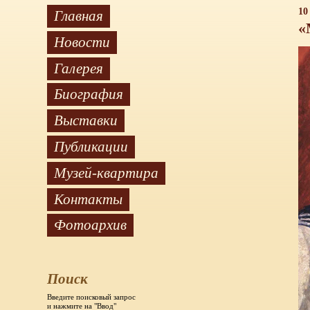
10
Главная
«
Новости
Галерея
Биография
Выставки
Публикации
Музей-квартира
Контакты
Фотоархив
Поиск
Введите поисковый запрос
и нажмите на "Ввод"