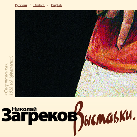
Русский
/
Deutsch
/
English