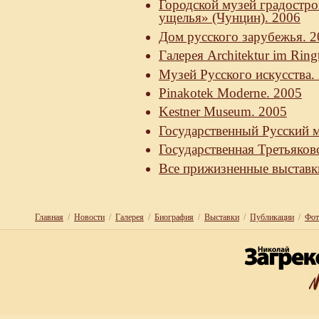
Городской музей градостр
ущелья» (Чунцин). 2006
Дом русского зарубежья. 2
Галерея Architektur im Rin
Музей Русского искусства.
Pinakotek Moderne. 2005
Kestner Museum. 2005
Государственный Русский м
Государственная Третьяковс
Все прижизненные выставки
Главная
/
Новости
/
Галерея
/
Биография
/
Выставки
/
Публикации
/
Фот